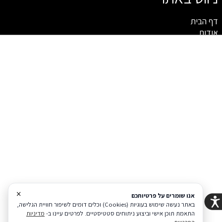
דף הבית
אודות
חיפוי קירות
מראות מעוצבות
פלטות
צור קשר
תקנון
מעצבים את קירות הבית בקליק אחד
VISION
מנגישה את עולם החיפויים ומאפשרת לכל
אחד לעצב את קירות הבית באופן עצמאי בעזרת סרגלי
MDF
בציפוי פולימר קוריאני.
מדיניות פרטיות
הצהרת נגישות
Coi בניית אתרים
×
אנו שומרים על פרטיותכם
באתר נעשה שימוש בעוגיות (Cookies) וכלים דומים לשיפור חוויית הגלישה,
הודעה לבעלי האתר
התאמת תוכן אישי וביצוע ניתוחים סטטיסטיים. לפרטים עיינו ב-
מדיניות