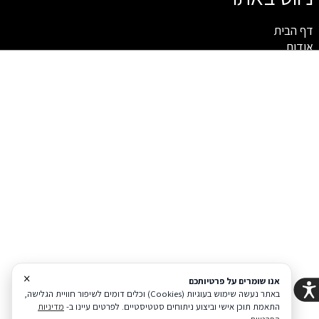
דף הבית
אודות
חיפוי קירות
מראות מעוצבות
פלטות
צור קשר
תקנון
מעצבים את קירות הבית בקליק אחד
VISION
מנגישה את עולם החיפויים ומאפשרת לכל
אחד לעצב את קירות הבית באופן עצמאי בעזרת סרגלי
MDF
בציפוי פולימר קוריאני.
מדיניות פרטיות
הצהרת נגישות
Coi בניית אתרים
×
אנו שומרים על פרטיותכם
באתר נעשה שימוש בעוגיות (Cookies) וכלים דומים לשיפור חוויית הגלישה,
הודעה לבעלי האתר
התאמת תוכן אישי וביצוע ניתוחים סטטיסטיים. לפרטים עיינו ב-
מדיניות