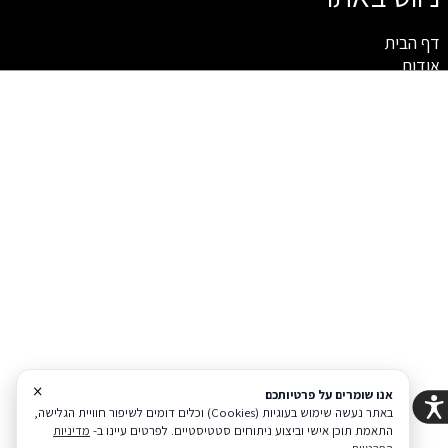
דף הבית
אודות
חיפוי קירות
מראות מעוצבות
פלטות
צור קשר
תקנון
מעצבים את קירות הבית בקליק אחד
VISION
מנגישה את עולם החיפויים ומאפשרת לכל
אחד לעצב את קירות הבית באופן עצמאי בעזרת סרגלי
MDF
בציפוי פולימר קוריאני.
מדיניות פרטיות
הצהרת נגישות
Coi בניית אתרים
×
אנו שומרים על פרטיותכם
באתר נעשה שימוש בעוגיות (Cookies) וכלים דומים לשיפור חוויית הגלישה,
הודעה לבעלי האתר
התאמת תוכן אישי וביצוע ניתוחים סטטיסטיים. לפרטים עיינו ב-
מדיניות